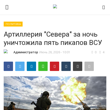
ПОЛИТИКА
Авторизоваться
Регистр
Артиллерия "Севера" за ночь
уничтожила пять пикапов ВСУ
Главная
Администратор
Июнь 28, 2026 - 10:01
0
4
ПРИЁМНАЯ КАМПАНИЯ 2026
Южно-Уральский
государственный технический
колледж
Проекты
Приложение на телефон