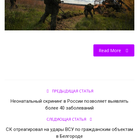
НОВОСТИ КОЛЛЕДЖ TV
КОЛЛЕДЖ ДЕНЬ ЗА ДНЕМ
ГОСТЬ В СТУДИИ
Read More
Фотогалерея
ГОРОДСКИЕ НОВОСТИ
РОССИЙСКИЕ КАНАЛЫ
ПРЕДЫДУЩАЯ СТАТЬЯ
Неонатальный скрининг в России позволяет выявлять
ПРОФЕССИОНАЛИТЕТ
более 40 заболеваний
СЛЕДУЮЩАЯ СТАТЬЯ
Колледж - FM
СК отреагировал на удары ВСУ по гражданским объектам
ОБРАЗОВАНИЕ
в Белгороде