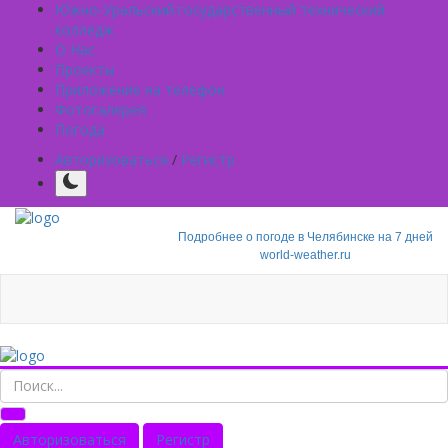
Южно-Уральский государственный технический
колледж
О Нас
Проекты
Приложение на телефон
Фотогалерея
Погода
Авторизоваться
/
Регистр
Подробнее о погоде в Челябинске на 7 дней
world-weather.ru
Авторизоваться
Регистр