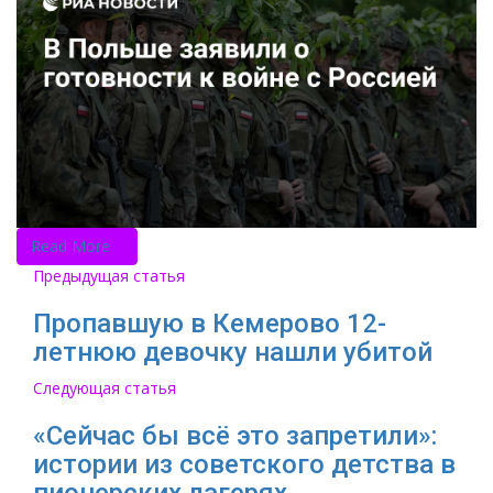
Read More
Предыдущая статья
Пропавшую в Кемерово 12-
летнюю девочку нашли убитой
Следующая статья
«Сейчас бы всё это запретили»:
истории из советского детства в
пионерских лагерях