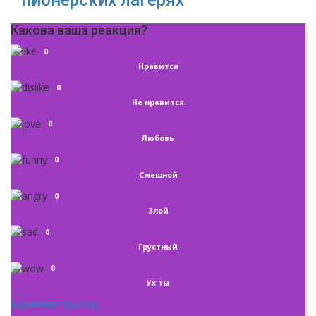
Какова ваша реакция?
0
Нравится
0
Не нравится
0
Любовь
0
Смешной
0
Злой
0
Грустный
0
Ух ты
Администратор