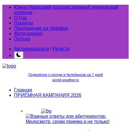
Южно-Уральский государственный технический
колледж
О Нас
Проекты
Приложение на телефон
Фотогалерея
Погода
Авторизоваться
/
Регистр
Подробнее о погоде в Челябинске на 7 дней
world-weather.ru
Главная
ПРИЁМНАЯ КАМПАНИЯ 2026