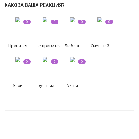
КУЛЬТУРА
КАКОВА ВАША РЕАКЦИЯ?
ИСТОРИЯ
0
0
0
0
НАГРАДЫ
Нравится
Не нравится
Любовь
Смешной
Интересное
0
0
0
НАУКА
Злой
Грустный
Ух ты