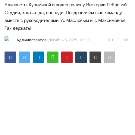
Елизаветы Кузьминой и видео ролик у Виктории Ребровой.
НОВОСТИ КОЛЛЕДЖ TV
Студия, как всегда, впереди. Поздравляем всю команду
вместе с руководителями: А. Масловым и Т. Максимовой!
КОЛЛЕДЖ ДЕНЬ ЗА ДНЕМ
Так держать!
Администратор
Декабрь 5, 2025 - 08:39
0
106
ГОСТЬ В СТУДИИ
Фотогалерея
ГОРОДСКИЕ НОВОСТИ
РОССИЙСКИЕ КАНАЛЫ
ПРОФЕССИОНАЛИТЕТ
Колледж - FM
ОБРАЗОВАНИЕ