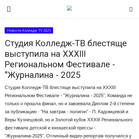
Новости Колледж TV 2025
Авторизоваться
Регистр
Студия Колледж-ТВ блестяще
выступила на XXXIII
Главная
Региональном Фестивале -
ПРИЁМНАЯ КАМПАНИЯ 2026
"Журналина - 2025
Южно-Уральский
Студия Колледж-ТВ блестяще выступила на XXXIII
государственный технический
Региональном Фестивале - "Журналина - 2025". Команда не
колледж
только o прошла финал, но и завоевала Диплом 2-й степени
за публикацию - "На завтрак - полигон" - П. Кадомцевой и
Проекты
Веры Кузнецовой, но и Золотой кубок ХХХIII Регионального
фестиваля детской и юношеской прессы -
Приложение на телефон
"Журналина-2025". Отличный видео репортаж получился у