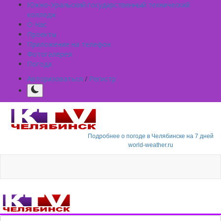
Южно-Уральский государственный технический
колледж
О Нас
Проекты
Приложение на телефон
Фотогалерея
Погода
Авторизоваться
/
Регистр
Подробнее о погоде в Челябинске на 7 дней
world-weather.ru