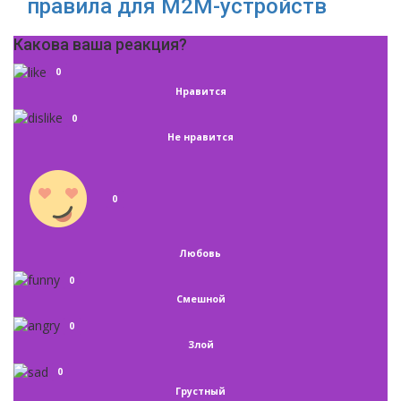
правила для М2М-устройств
Какова ваша реакция?
0
Нравится
0
Не нравится
0
Любовь
0
Смешной
0
Злой
0
Грустный