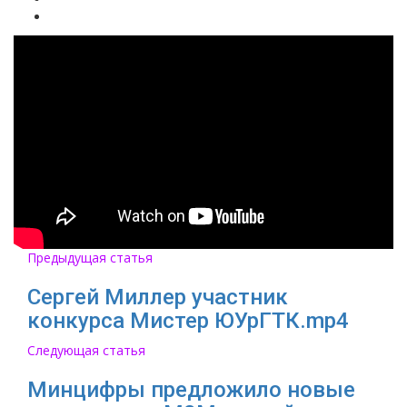
Предыдущая статья
Сергей Миллер участник
конкурса Мистер ЮУрГТК.mp4
Следующая статья
Минцифры предложило новые