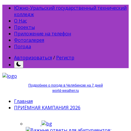
Южно-Уральский государственный технический
колледж
О Нас
Проекты
Приложение на телефон
Фотогалерея
Погода
Авторизоваться
/
Регистр
Подробнее о погоде в Челябинске на 7 дней
world-weather.ru
Главная
ПРИЁМНАЯ КАМПАНИЯ 2026