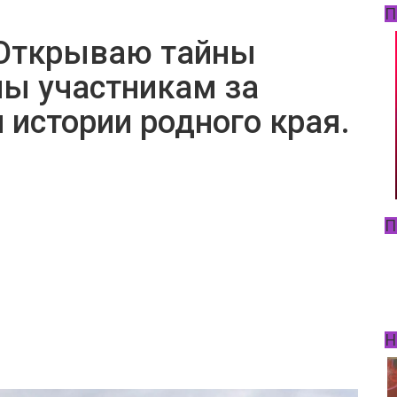
П
"Открываю тайны
ны участникам за
и истории родного края.
П
Н