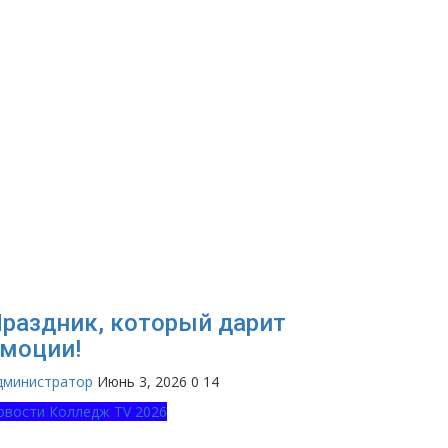
раздник, который дарит
моции!
дминистратор
Июнь 3, 2026
0
14
овости Колледж TV 2026