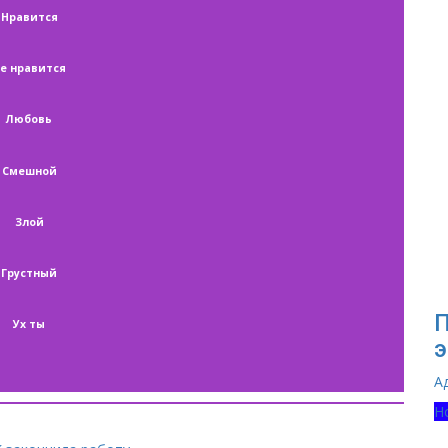
Нравится
е нравится
Любовь
Смешной
Злой
Грустный
П
Ух ты
э
А
Н