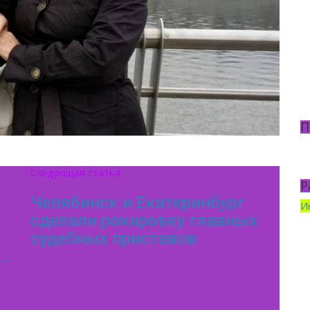
П
Следующая статья
Р
Челябинск и Екатеринбург
И
сделали рокировку главных
судебных приставов
..