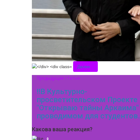
Далее
Предыдущая статья
‼В Культурно-
просветительском Проекте
"Открываю тайны Аркаима"
проводимом для студентов.
Какова ваша реакция?
0