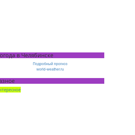
огода в Челябинске
Подробный прогноз
world-weather.ru
азное
нтересное