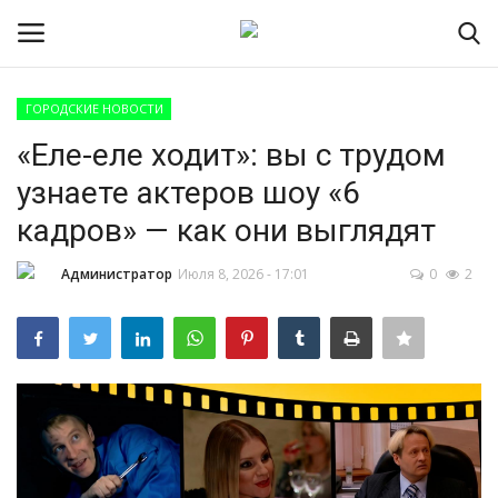
ГОРОДСКИЕ НОВОСТИ
Авторизоваться
Регистр
«Еле-еле ходит»: вы с трудом
узнаете актеров шоу «6
Главная
кадров» — как они выглядят
ПРИЁМНАЯ КАМПАНИЯ 2026
Администратор
Июля 8, 2026 - 17:01
0
2
Южно-Уральский
государственный технический
колледж
Проекты
Приложение на телефон