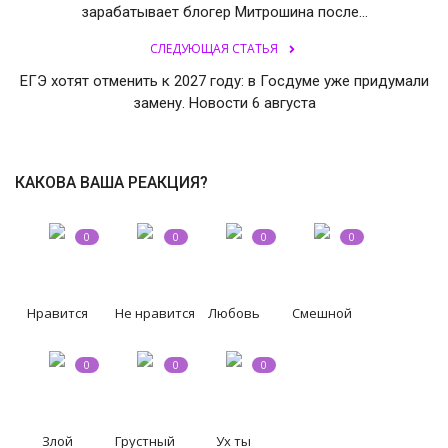
зарабатывает блогер Митрошина после...
СВО
СЛЕДУЮЩАЯ СТАТЬЯ
ЕГЭ хотят отменить к 2027 году: в Госдуме уже придумали
КИНО
замену. Новости 6 августа
Конкурсы
КАКОВА ВАША РЕАКЦИЯ?
СПОРТ
0
0
0
0
ПОЛИТИКА
Погода
Нравится
Не нравится
Любовь
Смешной
ЗДОРОВЬЕ
0
0
0
АНОНСЫ
Злой
Грустный
Ух ты