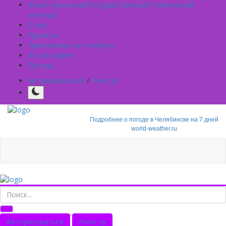
Южно-Уральский государственный технический
колледж
О Нас
Проекты
Приложение на телефон
Фотогалерея
Погода
Авторизоваться
/
Регистр
Подробнее о погоде в Челябинске на 7 дней
world-weather.ru
Авторизоваться
Регистр