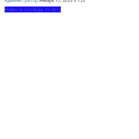
Администратор
Январь 17, 2023
0
153
Новости Колледж TV 2012