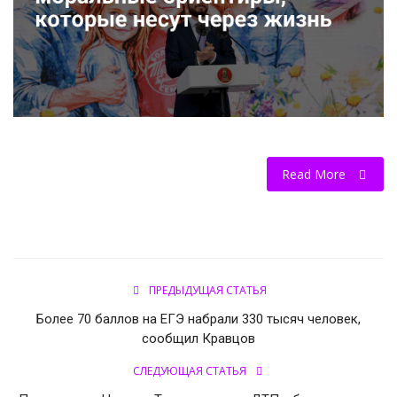
НОВОСТИ КОЛЛЕДЖ TV
КОЛЛЕДЖ ДЕНЬ ЗА ДНЕМ
ГОСТЬ В СТУДИИ
Фотогалерея
Read More
ГОРОДСКИЕ НОВОСТИ
РОССИЙСКИЕ КАНАЛЫ
ПРЕДЫДУЩАЯ СТАТЬЯ
ПРОФЕССИОНАЛИТЕТ
Более 70 баллов на ЕГЭ набрали 330 тысяч человек,
сообщил Кравцов
Колледж - FM
СЛЕДУЮЩАЯ СТАТЬЯ
ОБРАЗОВАНИЕ