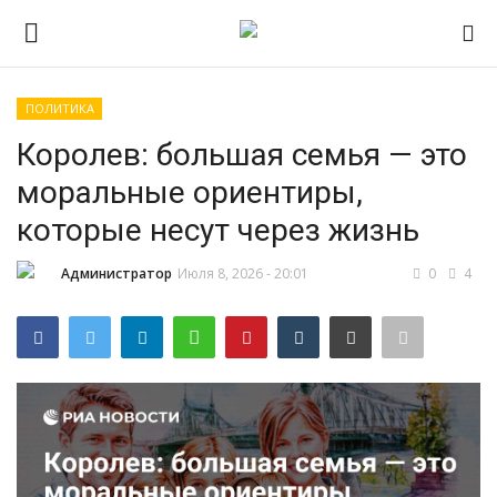
ПОЛИТИКА
Авторизоваться
Регистр
Королев: большая семья — это
моральные ориентиры,
Главная
которые несут через жизнь
ПРИЁМНАЯ КАМПАНИЯ 2026
Администратор
Июля 8, 2026 - 20:01
0
4
Южно-Уральский
государственный технический
колледж
Проекты
Приложение на телефон