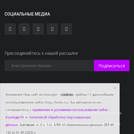
СОЦИАЛЬНЫЕ МЕДИА
Присоединяйтесь к нашей рассылке
Подписаться
Внимание Наш сайт использует «
» файлы.! С дальнейшим
cookies
Студия "Колледж TV" 2007 год
использованием сайта https://koltv.ru/, Вы
автоматически
соглашаетесь с
правилами и условиями использования сайта -
Контакты
Правила и условия использования веб - сайта
Колледж-TV
и
политикой обработки персональных
Политика в отношении обработки персональных данных
данных
.
Согласно
п. 5 ч. 1 ст. 6 ФЗ «О персональных данных» (ФЗ №
152 от 01.09.2025)
»