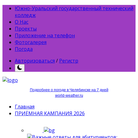
Южно-Уральский государственный технический
колледж
О Нас
Проекты
Приложение на телефон
Фотогалерея
Погода
Авторизоваться
/
Регистр
Подробнее о погоде в Челябинске на 7 дней
world-weather.ru
Главная
ПРИЁМНАЯ КАМПАНИЯ 2026