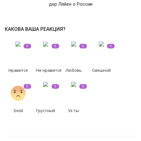
дер Ляйен о России
КАКОВА ВАША РЕАКЦИЯ?
0
0
0
0
Нравится
Не нравится
Любовь
Смешной
0
0
0
Злой
Грустный
Ух ты