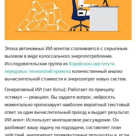
НОВОСТИ КОЛЛЕДЖ TV
КОЛЛЕДЖ ДЕНЬ ЗА ДНЕМ
ГОСТЬ В СТУДИИ
Эпоха автономных ИИ-агентов сталкивается с серьезным
Фотогалерея
вызовом в виде колоссального энергопотребления.
И
сследовательская группа из
Корейского института
передовых технологий провела
количественный анализ
ГОРОДСКИЕ НОВОСТИ
вычислительной стоимости и энергозатрат новых систем.
РОССИЙСКИЕ КАНАЛЫ
Генеративный ИИ (чат-боты): Работает по принципу
«стимул — реакция». Вы задаете вопрос, нейросеть
ПРОФЕССИОНАЛИТЕТ
моментально прогнозирует наиболее вероятный текстовый
ответ за один вычислительный проход и выдает результат.
Колледж - FM
ИИ-агент: Использует многошаговое рассуждение. Он
разбивает вашу задачу на подзадачи, составляет план
ОБРАЗОВАНИЕ
действий, анализирует промежуточные результаты и, если