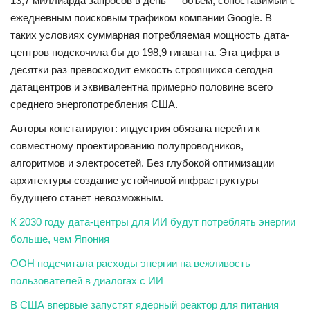
13,7 миллиарда запросов в день — объем, сопоставимый с
ежедневным поисковым трафиком компании Google. В
таких условиях суммарная потребляемая мощность дата-
центров подскочила бы до 198,9 гигаватта. Эта цифра в
десятки раз превосходит емкость строящихся сегодня
датацентров и эквивалентна примерно половине всего
среднего энергопотребления США.
Авторы
констатиру
ю
т: индустрия обязана перейти к
совместному проектированию полупроводников,
алгоритмов и электросетей. Без глубокой оптимизации
архитектуры создание
устойчивой инфраструктуры
будущего станет невозможным.
К 2030 году дата-центры для ИИ будут потреблять энергии
больше, чем Япония
ООН подсчитала расходы энергии на вежливость
пользователей в диалогах с ИИ
В США впервые запустят ядерный реактор для питания