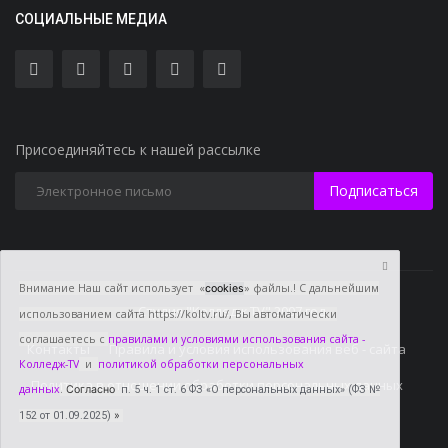
СОЦИАЛЬНЫЕ МЕДИА
Присоединяйтесь к нашей рассылке
Подписаться
Внимание Наш сайт использует «
» файлы.! С дальнейшим
cookies
Студия "Колледж TV" 2007 год
использованием сайта https://koltv.ru/, Вы
автоматически
соглашаетесь с
правилами и условиями использования сайта -
Контакты
Правила и условия использования веб - сайта
Колледж-TV
и
политикой обработки персональных
Политика в отношении обработки персональных данных
данных
.
Согласно
п. 5 ч. 1 ст. 6 ФЗ «О персональных данных» (ФЗ №
152 от 01.09.2025)
»