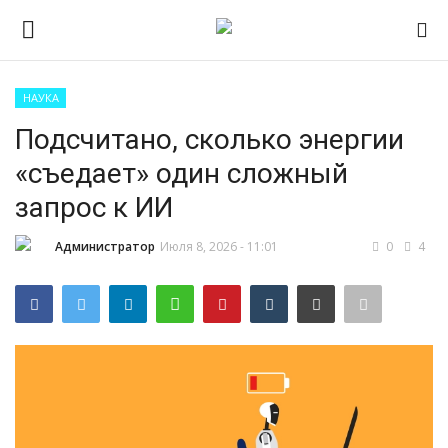
НАУКА
Авторизоваться
Регистр
Подсчитано, сколько энергии
«съедает» один сложный
Главная
запрос к ИИ
ПРИЁМНАЯ КАМПАНИЯ 2026
Администратор
Июля 8, 2026 - 11:01
0
4
Южно-Уральский
государственный технический
колледж
Проекты
Приложение на телефон