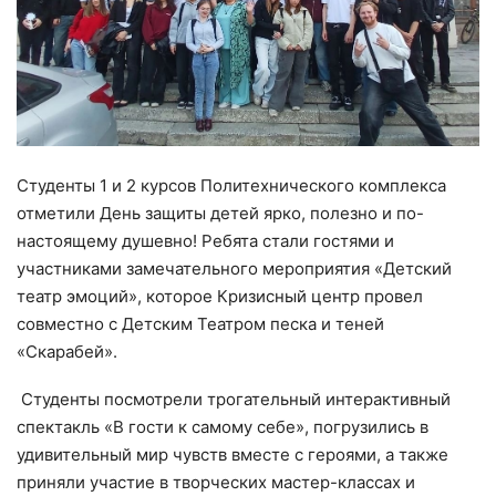
НОВОСТИ КОЛЛЕДЖ TV
КОЛЛЕДЖ ДЕНЬ ЗА ДНЕМ
ГОСТЬ В СТУДИИ
Студенты 1 и 2 курсов Политехнического комплекса
Фотогалерея
отметили День защиты детей ярко, полезно и по-
настоящему душевно! Ребята стали гостями и
ГОРОДСКИЕ НОВОСТИ
участниками замечательного мероприятия «Детский
театр эмоций», которое Кризисный центр провел
РОССИЙСКИЕ КАНАЛЫ
совместно с Детским Театром песка и теней
«Скарабей».
ПРОФЕССИОНАЛИТЕТ
Студенты посмотрели трогательный интерактивный
спектакль «В гости к самому себе», погрузились в
Колледж - FM
удивительный мир чувств вместе с героями, а также
приняли участие в творческих мастер-классах и
ОБРАЗОВАНИЕ