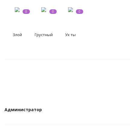
0
0
0
Злой
Грустный
Ух ты
Администратор