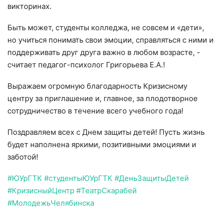
викторинах.
СВО
Быть может, студенты колледжа, не совсем и «дети»,
но учиться понимать свои эмоции, справляться с ними и
КИНО
поддерживать друг друга важно в любом возрасте, -
считает педагог-психолог Григорьева Е.А.!
Конкурсы
Выражаем огромную благодарность Кризисному
СПОРТ
центру за приглашение и, главное, за плодотворное
сотрудничество в течение всего учебного года!
ПОЛИТИКА
Поздравляем всех с Днем защиты детей! Пусть жизнь
будет наполнена яркими, позитивными эмоциями и
Погода
заботой!
ЗДОРОВЬЕ
#ЮУрГТК
#студентыЮУрГТК
#ДеньЗащитыДетей
#КризисныйЦентр
#ТеатрСкарабей
АНОНСЫ
#МолодежьЧелябинска