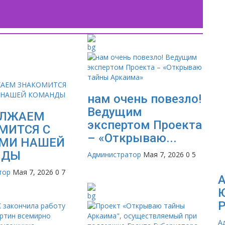
нам очень повезло!
Ведущим
ОЛЖАЕМ
экспертом Проекта
МИТСЯ С
– «Открываю...
МИ НАШЕЙ
НДЫ
Администратор
Мая 7, 2026
0
5
тор
Мая 7, 2026
0
7
А
Ю
Р
А