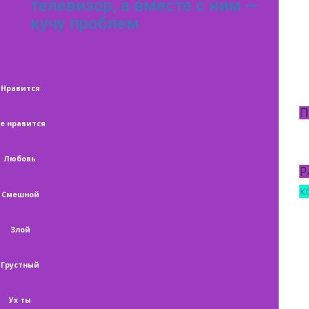
телевизор, а вместе с ним —
кучу проблем
Нравится
П
е нравится
Любовь
Р
К
Смешной
Злой
Грустный
Ух ты