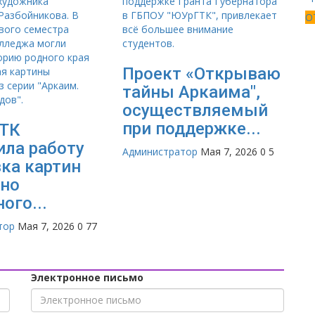
О
Проект «Открываю
тайны Аркаима",
осуществляемый
при поддержке...
ГТК
ила работу
Администратор
Мая 7, 2026
0
5
ка картин
но
ого...
тор
Мая 7, 2026
0
77
Электронное письмо