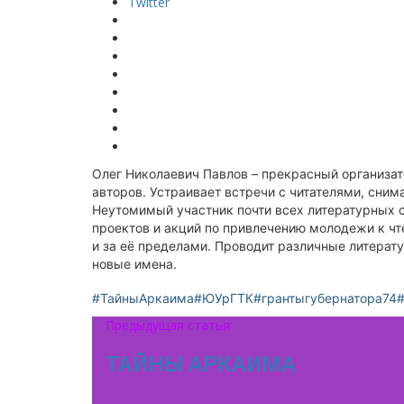
Twitter
Олег Николаевич Павлов – прекрасный организа
авторов. Устраивает встречи с читателями, сним
Неутомимый участник почти всех литературных 
проектов и акций по привлечению молодежи к чт
и за её пределами. Проводит различные литерат
новые имена.
#ТайныАркаима
#ЮУрГТК
#грантыгубернатора74
Предыдущая статья
ТАЙНЫ АРКАИМА