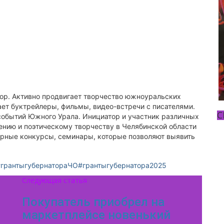
тор. Активно продвигает творчество южноуральских
ает буктрейлеры, фильмы, видео-встречи с писателями.
С
событий Южного Урала. Инициатор и участник различных
ению и поэтическому творчеству в Челябинской области
урные конкурсы, семинары, которые позволяют выявить
#грантыгубернатораЧО
#грантыгубернатора2025
Следующая статья
Покупатель приобрел на
маркетплейсе новенький