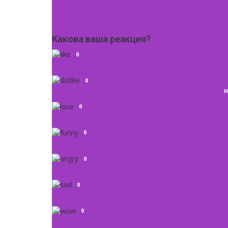
Какова ваша реакция?
0
0
Н
0
0
0
0
0