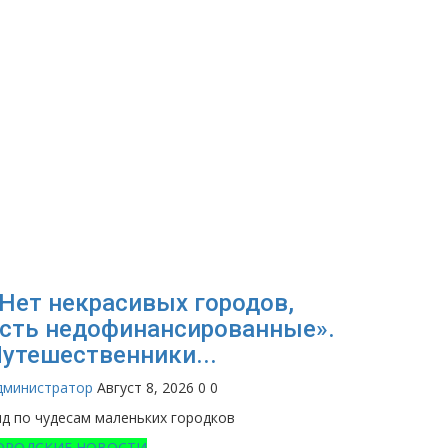
Нет некрасивых городов,
сть недофинансированные».
утешественники...
дминистратор
Август 8, 2026
0
0
ид по чудесам маленьких городков
ОРОДСКИЕ НОВОСТИ