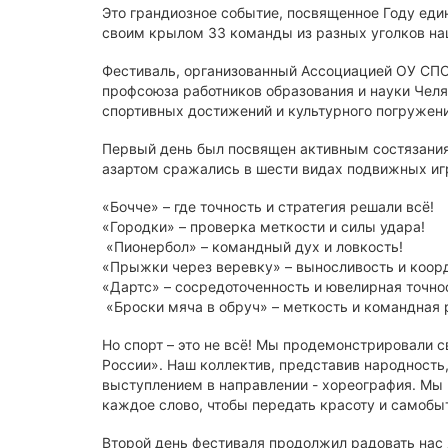
Это грандиозное событие, посвященное Году един
своим крылом 33 команды из разных уголков на
Фестиваль, организованный Ассоциацией ОУ СПО
профсоюза работников образования и науки Челя
спортивных достижений и культурного погружени
Первый день был посвящен активным состязани
азартом сражались в шести видах подвижных иг
«Бочче» – где точность и стратегия решали всё!
«Городки» – проверка меткости и силы удара!
«Пионербол» – командный дух и ловкость!
«Прыжки через веревку» – выносливость и коор
«Дартс» – сосредоточенность и ювелирная точно
«Броски мяча в обруч» – меткость и командная 
Но спорт – это не всё! Мы продемонстрировали 
России». Наш коллектив, представив народност
выступлением в направлении - хореография. Мы 
каждое слово, чтобы передать красоту и самобы
Второй день фестиваля продолжил радовать нас