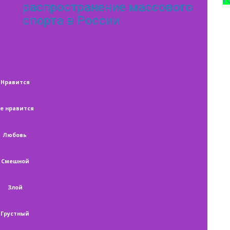
распространение массового
спорта в России
Нравится
е нравится
Любовь
Смешной
Злой
Грустный