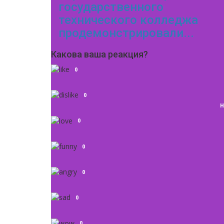
государственного
технического колледжа
продемонстрировали...
Какова ваша реакция?
0
0
Н
0
0
0
0
0