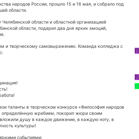
ства народов России, прошло 15 и 16 мая, и собрало под
шей области.
 Челябинской области и областной организацией
бинской области, подарил два дня ярких эмоций,
я.
ям и творческому самовыражению. Команда колледжа с
П
р:
Р
динация!
Г
сть!
работа!
свои таланты в творческом конкурсе «Философия народов
ь, определённую жребием, покорил жюри своим
вложили душу в каждое движение, в каждую ноту, в
тность культуры!
 яркими событиями: