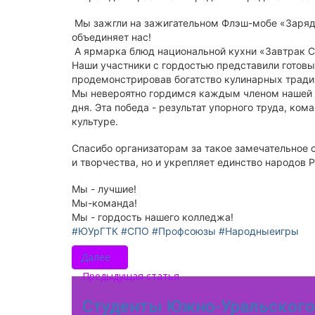
Мы зажгли на зажигательном Флэш-мобе «Зарядка 
объединяет нас!
А ярмарка блюд национальной кухни «Завтрак 
Наши участники с гордостью представили готов
продемонстрировав богатство кулинарных тради
Мы невероятно гордимся каждым членом нашей к
дня. Эта победа - результат упорного труда, ком
культуре.
Спасибо организаторам за такое замечательное с
и творчества, но и укрепляет единство народов Р
Мы - лучшие!
Мы-команда!
Мы - гордость нашего колледжа!
#ЮУрГТК
#СПО
#Профсоюзы
#Народныеигры
Далее
Предыдущая статья
Студенты Южно-Уральского