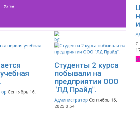
Ш
Ух ты
н
и
А
С
1
О
ается
Студенты 2 курса
 учебная
побывали на
.
предприятии ООО
"ЛД Прайд".
тор
Сентябрь 16,
Администратор
Сентябрь 16,
2025
0
54