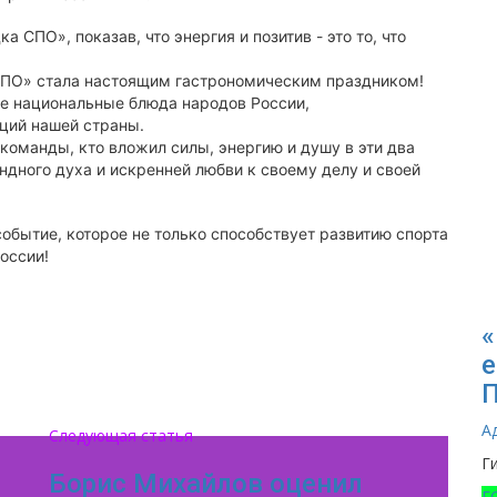
СПО», показав, что энергия и позитив - это то, что
СПО» стала настоящим гастрономическим праздником!
ые национальные блюда народов России,
ций нашей страны.
оманды, кто вложил силы, энергию и душу в эти два
андного духа и искренней любви к своему делу и своей
обытие, которое не только способствует развитию спорта
оссии!
«
е
П
А
Следующая статья
Г
Борис Михайлов оценил
Г