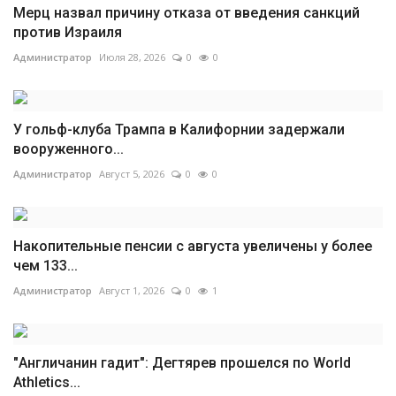
Мерц назвал причину отказа от введения санкций
против Израиля
Администратор
Июля 28, 2026
0
0
У гольф-клуба Трампа в Калифорнии задержали
вооруженного...
Администратор
Август 5, 2026
0
0
Накопительные пенсии с августа увеличены у более
чем 133...
Администратор
Август 1, 2026
0
1
"Англичанин гадит": Дегтярев прошелся по World
Athletics...