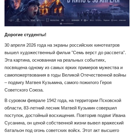
СВО
КИНО
Дорогие студенты!
Конкурсы
30 апреля 2026 года на экраны российских кинотеатров
вышел художественный фильм "Семь верст до рассвета".
СПОРТ
Эта картина, основанная на реальных событиях,
посвящена одному из самых ярких примеров мужества и
ПОЛИТИКА
самопожертвования в годы Великой Отечественной войны
– подвигу Матвея Кузьмина, самого пожилого Героя
Погода
Советского Союза.
В суровом феврале 1942 года, на территории Псковской
ЗДОРОВЬЕ
области, 83-летний лесник Матвей Кузьмин совершил
поступок, достойный восхищения. Повторив подвиг Ивана
АНОНСЫ
Сусанина, он ценой собственной жизни вывел вражеский
батальон под огонь советских войск. Этот акт высшего