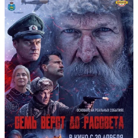
НОВОСТИ КОЛЛЕДЖ TV
КОЛЛЕДЖ ДЕНЬ ЗА ДНЕМ
ГОСТЬ В СТУДИИ
Фотогалерея
ГОРОДСКИЕ НОВОСТИ
РОССИЙСКИЕ КАНАЛЫ
ПРОФЕССИОНАЛИТЕТ
Колледж - FM
ОБРАЗОВАНИЕ