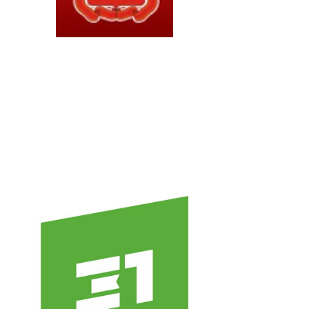
Новости Колледж TV 2024
онкурс профессионального
астерства мастеров ПУ
министратор
Декабрь 10, 2024
0
211