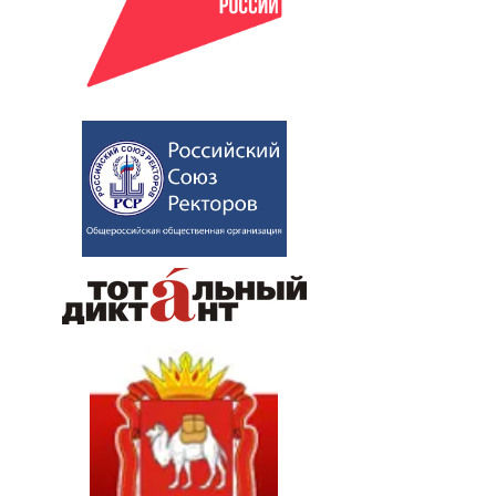
частники проекта "Открываю
айны Аркаима"
министратор
Мая 7, 2026
0
11
СВО
ЛАССНЫЕ ВСТРЕЧИ
министратор
Февраль 19, 2025
0
114