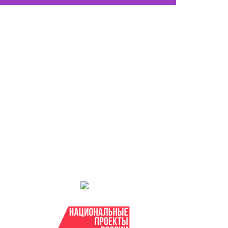
ктивно продолжаются занятия
уристического клуба «Кругозор»
министратор
Июнь 3, 2026
0
13
ОТКРЫВАЮ ТАЙНЫ АРКАИМА 2025