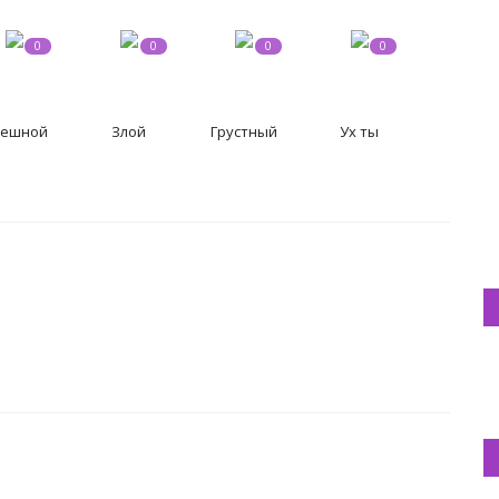
0
0
0
0
ешной
Злой
Грустный
Ух ты