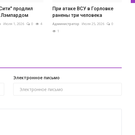
Сити" продлил
При атаке ВСУ в Горловке
с Лэмпардом
ранены три человека
р
Июля 1, 2026
0
4
Администратор
Июля 25, 2026
0
1
А
т
Ад
Электронное письмо