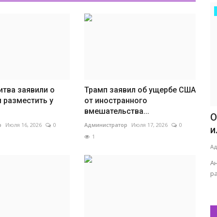
итва заявили о
Трамп заявил об ущербе США
 разместить у
от иностранного
вмешательства...
О
р
Июля 16, 2026
0
Администратор
Июля 17, 2026
0
и
1
Ад
А
р