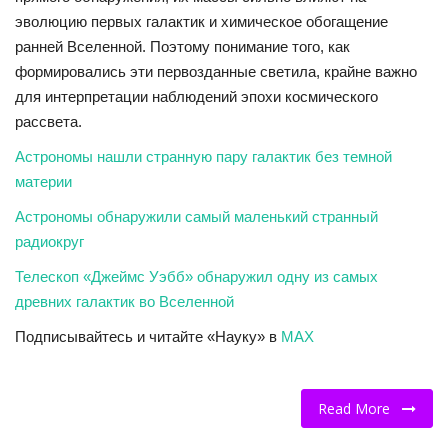
КУЛЬТУРА
эволюцию первых галактик и химическое обогащение
ранней Вселенной. Поэтому понимание того, как
ИСТОРИЯ
формировались эти первозданные светила, крайне важно
для интерпретации наблюдений эпохи космического
НАГРАДЫ
рассвета.
Интересное
Астрономы нашли странную пару галактик без темной
материи
НАУКА
Астрономы обнаружили самый маленький странный
радиокруг
Телескоп «Джеймс Уэбб» обнаружил одну из самых
древних галактик во Вселенной
Подписывайтесь и читайте «Науку» в
MAX
Read More