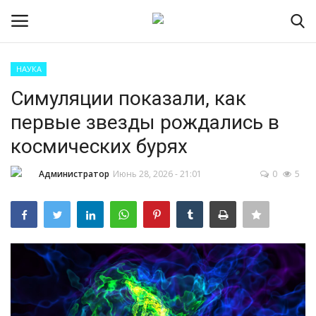
НАУКА
Авторизоваться
Регистр
Симуляции показали, как
первые звезды рождались в
Главная
космических бурях
ПРИЁМНАЯ КАМПАНИЯ 2026
Администратор
Июнь 28, 2026 - 21:01
0
5
Южно-Уральский
государственный технический
колледж
Проекты
Приложение на телефон