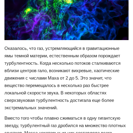
НОВОСТИ КОЛЛЕДЖ TV
КОЛЛЕДЖ ДЕНЬ ЗА ДНЕМ
ГОСТЬ В СТУДИИ
Оказалось, что газ, устремляющийся в гравитационные
Фотогалерея
ямы темной материи, естественным образом порождает
турбулентность. Когда несколько потоков сталкиваются
ГОРОДСКИЕ НОВОСТИ
вблизи центров гало, возникают вихревые, хаотические
движения с числами Маха от 2 до 5. Это значит, что
РОССИЙСКИЕ КАНАЛЫ
вещество перемещалось в несколько раз быстрее
локальной скорости звука. В некоторых областях
ПРОФЕССИОНАЛИТЕТ
сверхзвуковая турбулентность достигала еще более
экстремальных значений.
Колледж - FM
Вместо того чтобы плавно сжиматься в одну гигантскую
звезду, турбулентный газ дробился на множество плотных
ОБРАЗОВАНИЕ
сгустков. Масса некоторых из них составляла всего