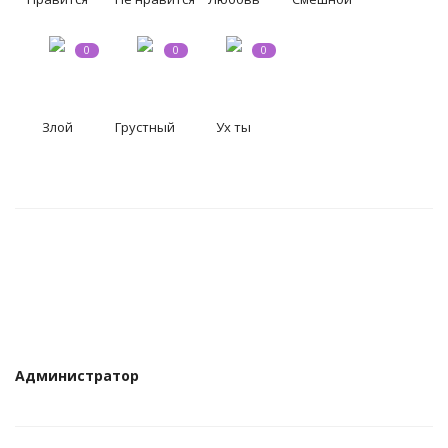
0
0
0
Злой
Грустный
Ух ты
Администратор