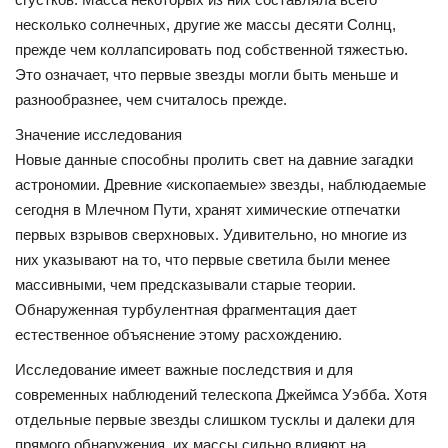
несколько солнечных, другие же массы десяти Солнц,
СВО
прежде чем коллапсировать под собственной тяжестью.
Это означает, что первые звезды могли быть меньше и
КИНО
разнообразнее, чем считалось прежде.
Значение исследования
Конкурсы
Новые данные способны пролить свет на давние загадки
астрономии. Древние «ископаемые» звезды, наблюдаемые
СПОРТ
сегодня в Млечном Пути, хранят химические отпечатки
первых взрывов сверхновых. Удивительно, но многие из
ПОЛИТИКА
них указывают на то, что первые светила были менее
массивными, чем предсказывали старые теории.
Погода
Обнаруженная турбулентная фрагментация дает
естественное объяснение этому расхождению.
ЗДОРОВЬЕ
Исследование имеет важные последствия и для
современных наблюдений телескопа Джеймса Уэбба. Хотя
АНОНСЫ
отдельные первые звезды слишком тусклы и далеки для
прямого обнаружения, их массы сильно влияют на