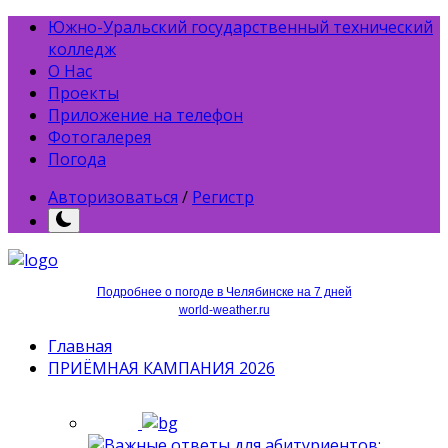
Южно-Уральский государственный технический
колледж
О Нас
Проекты
Приложение на телефон
Фотогалерея
Погода
Авторизоваться
/
Регистр
Подробнее о погоде в Челябинске на 7 дней
world-weather.ru
Главная
ПРИЁМНАЯ КАМПАНИЯ 2026