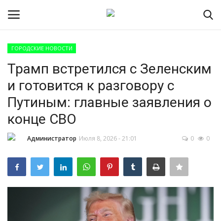
ГОРОДСКИЕ НОВОСТИ
Авторизоваться
Регистр
Трамп встретился с Зеленским
и готовится к разговору с
Главная
Путиным: главные заявления о
ПРИЁМНАЯ КАМПАНИЯ 2026
конце СВО
Южно-Уральский
Администратор
Июля 8, 2026 - 21:01
0
0
государственный технический
колледж
Проекты
Приложение на телефон