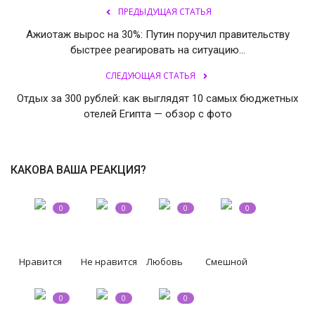
ПРЕДЫДУЩАЯ СТАТЬЯ
СВО
Ажиотаж вырос на 30%: Путин поручил правительству
быстрее реагировать на ситуацию...
КИНО
СЛЕДУЮЩАЯ СТАТЬЯ
Отдых за 300 рублей: как выглядят 10 самых бюджетных
Конкурсы
отелей Египта — обзор с фото
СПОРТ
КАКОВА ВАША РЕАКЦИЯ?
ПОЛИТИКА
Погода
0
0
0
0
ЗДОРОВЬЕ
Нравится
Не нравится
Любовь
Смешной
АНОНСЫ
0
0
0