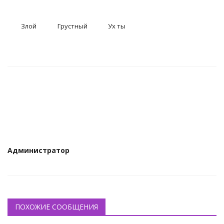
КУЛЬТУРА
Злой
Грустный
Ух ты
ИСТОРИЯ
НАГРАДЫ
Интересное
НАУКА
Администратор
ПОХОЖИЕ СООБЩЕНИЯ