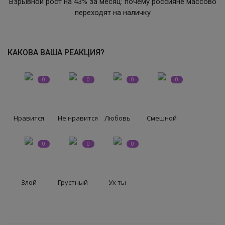
Взрывной рост на 43% за месяц: почему россияне массово
переходят на наличку
СВО
КИНО
КАКОВА ВАША РЕАКЦИЯ?
Конкурсы
0
0
0
0
СПОРТ
Нравится
Не нравится
Любовь
Смешной
ПОЛИТИКА
0
0
0
Погода
ЗДОРОВЬЕ
Злой
Грустный
Ух ты
АНОНСЫ