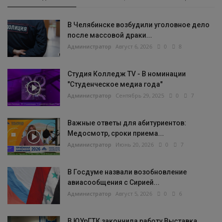
В Челябинске возбудили уголовное дело
после массовой драки...
Администратор
Август 6, 2026
0
8
Студия Колледж TV - В номинации
"Студенческое медиа года"
Администратор
Сентябрь 29, 2025
0
7
Важные ответы для абитуриентов:
Медосмотр, сроки приема...
Администратор
Июнь 20, 2026
0
7
В Госдуме назвали возобновление
авиасообщения с Сирией...
Администратор
Август 5, 2026
0
6
В ЮУрГТК закончила работу Выставка