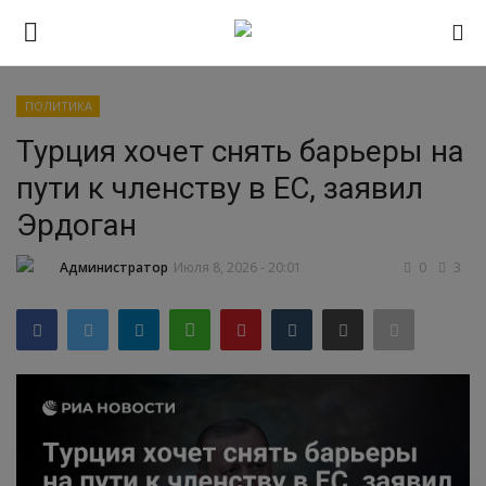
ПОЛИТИКА
Авторизоваться
Регистр
Турция хочет снять барьеры на
пути к членству в ЕС, заявил
Главная
Эрдоган
ПРИЁМНАЯ КАМПАНИЯ 2026
Администратор
Июля 8, 2026 - 20:01
0
3
Южно-Уральский
государственный технический
колледж
Проекты
Приложение на телефон