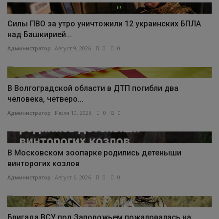
Силы ПВО за утро уничтожили 12 украинских БПЛА
над Башкирией...
Администратор
Август 9, 2026
0
0
В Волгоградской области в ДТП погибли два
человека, четверо...
Администратор
Июля 10, 2026
0
0
В Московском зоопарке родились детеныши
винторогих козлов
Администратор
Август 6, 2026
0
0
Бригада ВСУ под Запорожьем пожаловалась на