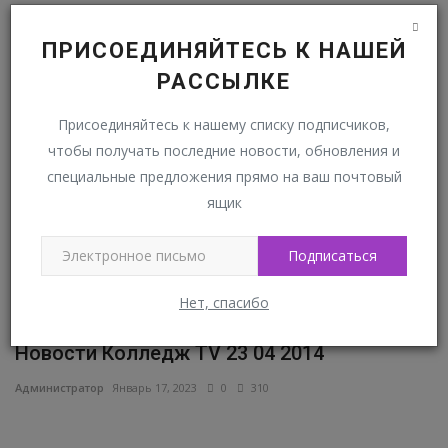
РАЗНОЕ
ПРИСОЕДИНЯЙТЕСЬ К НАШЕЙ
РАССЫЛКЕ
Новости Колледж TV 2014
Присоединяйтесь к нашему списку подписчиков,
чтобы получать последние новости, обновления и
специальные предложения прямо на ваш почтовый
ящик
Подписаться
Нет, спасибо
Новости Колледж TV 23 04 2014
2
Администратор
Январь 17, 2023
0
310
Ад