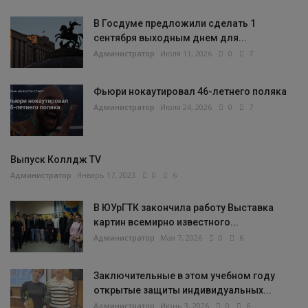
В Госдуме предложили сделать 1
сентября выходным днем для...
Администратор
Июля 11, 2026
0
7
Фьюри нокаутировал 46-летнего поляка
Администратор
Июля 24, 2026
0
7
Выпуск Коллдж TV
Администратор
Январь 17, 2023
0
6
В ЮУрГТК закончила работу Выставка
картин всемирно известного...
Администратор
Мая 7, 2026
0
6
Заключительные в этом учебном году
открытые защиты индивидуальных...
Администратор
Июнь 3, 2026
0
6