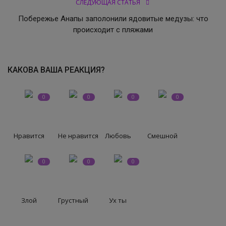
СЛЕДУЮЩАЯ СТАТЬЯ
Побережье Анапы заполонили ядовитые медузы: что
СВО
происходит с пляжами
КИНО
КАКОВА ВАША РЕАКЦИЯ?
Конкурсы
0
0
0
0
СПОРТ
ПОЛИТИКА
Нравится
Не нравится
Любовь
Смешной
Погода
0
0
0
ЗДОРОВЬЕ
Злой
Грустный
Ух ты
АНОНСЫ