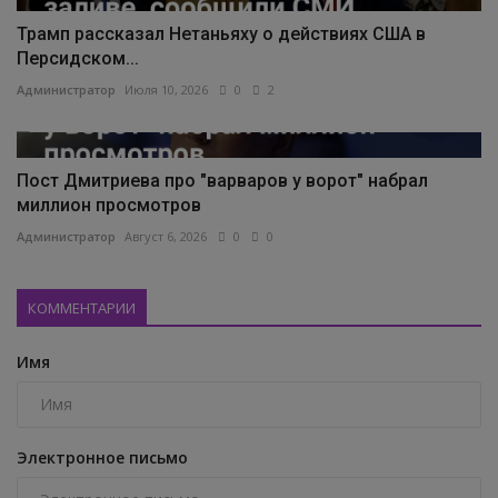
Трамп рассказал Нетаньяху о действиях США в
Персидском...
Администратор
Июля 10, 2026
0
2
Пост Дмитриева про "варваров у ворот" набрал
миллион просмотров
Администратор
Август 6, 2026
0
0
КОММЕНТАРИИ
Имя
Электронное письмо