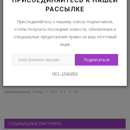
ПРИСОЕДИНЯЙТЕСЬ К НАШЕЙ
ИСТОРИЯ
РАССЫЛКЕ
Присоединяйтесь к нашему списку подписчиков,
чтобы получать последние новости, обновления и
специальные предложения прямо на ваш почтовый
ящик
Подписаться
Нет, спасибо
Колледж TV - Дети войны
В
М
Администратор
Январь 17, 2023
0
153
Ад
СОЦИАЛЬНЫЕ ПАРТНЕРЫ