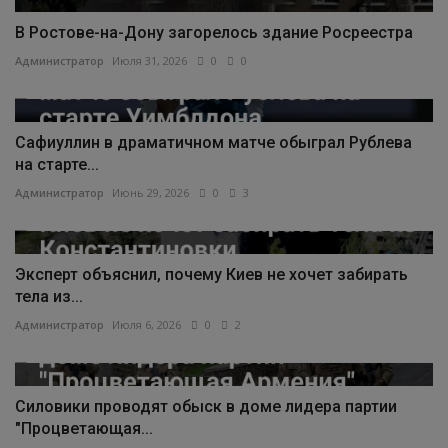
В Ростове-на-Дону загорелось здание Росреестра
Администратор
Июля 31, 2026
0
0
Сафиуллин в драматичном матче обыграл Рублева
на старте...
Администратор
Июнь 29, 2026
0
3
Эксперт объяснил, почему Киев не хочет забирать
тела из...
Администратор
Июля 6, 2026
0
2
Силовики проводят обыск в доме лидера партии
"Процветающая...