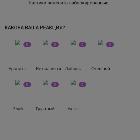
Балтики заменить заблокированные...
СВО
КАКОВА ВАША РЕАКЦИЯ?
КИНО
0
0
0
0
Конкурсы
СПОРТ
Нравится
Не нравится
Любовь
Смешной
ПОЛИТИКА
0
0
0
Погода
Злой
Грустный
Ух ты
ЗДОРОВЬЕ
АНОНСЫ