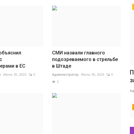
объяснил
СМИ назвали главного
с
подозреваемого в стрельбе
ерами в ЕС
в Штаде
П
р
Июнь 30, 2026
0
Администратор
Июнь 30, 2026
0
з
5
Ад