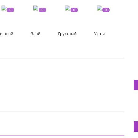
0
0
0
0
ешной
Злой
Грустный
Ух ты