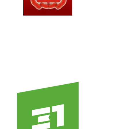
-ый Семестр день за днем
министратор
Январь 17, 2023
0
45