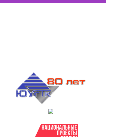
частники проекта "Открываю
айны Аркаима"
министратор
Мая 7, 2026
0
11
Новости Колледж TV 2024