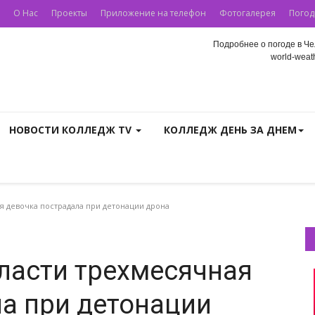
О Нас
Проекты
Приложение на телефон
Фотогалерея
Погод
Подробнее о погоде в Че
world-weath
НОВОСТИ КОЛЛЕДЖ TV
КОЛЛЕДЖ ДЕНЬ ЗА ДНЕМ
я девочка пострадала при детонации дрона
ласти трехмесячная
а при детонации