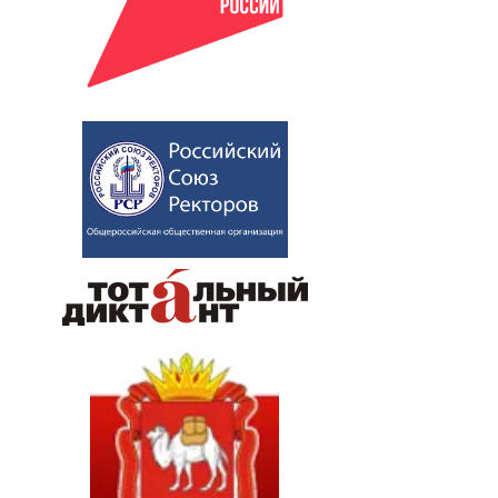
узыкальный фестиваль - когда
оёт душа
министратор
Ноябрь 19, 2024
0
124
Новости Колледж TV 2023
овогоднее настроение
министратор
Январь 12, 2024
0
324
Новости Колледж TV 2016