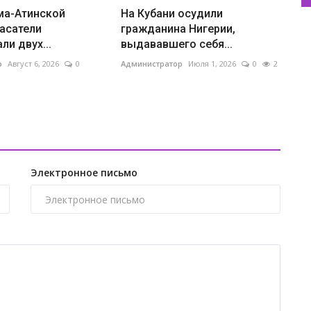
ма-Атинской
На Кубани осудили
асатели
гражданина Нигерии,
ли двух...
выдававшего себя...
р
Август 6, 2026
0
Администратор
Июля 1, 2026
0
2
У
т
Ад
Электронное письмо