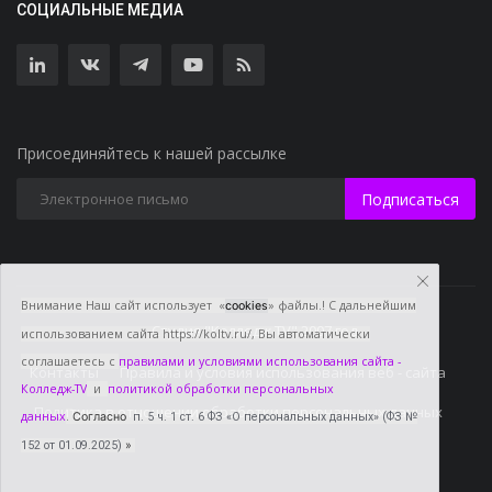
СОЦИАЛЬНЫЕ МЕДИА
Присоединяйтесь к нашей рассылке
Подписаться
Внимание Наш сайт использует «
» файлы.! С дальнейшим
cookies
Студия "Колледж TV" 2007 год
использованием сайта https://koltv.ru/, Вы
автоматически
соглашаетесь с
правилами и условиями использования сайта -
Контакты
Правила и условия использования веб - сайта
Колледж-TV
и
политикой обработки персональных
Политика в отношении обработки персональных данных
данных
.
Согласно
п. 5 ч. 1 ст. 6 ФЗ «О персональных данных» (ФЗ №
152 от 01.09.2025)
»