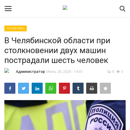
ПОЛИТИКА
Авторизоваться
Регистр
В Челябинской области при
столкновении двух машин
Главная
пострадали шесть человек
ПРИЁМНАЯ КАМПАНИЯ 2026
Администратор
Июнь 28, 2026 - 14:01
0
5
Южно-Уральский
государственный технический
колледж
Проекты
Приложение на телефон