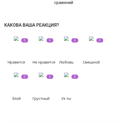
сражений
СВО
КАКОВА ВАША РЕАКЦИЯ?
КИНО
Конкурсы
0
0
0
0
СПОРТ
Нравится
Не нравится
Любовь
Смешной
ПОЛИТИКА
0
0
0
Погода
Злой
Грустный
Ух ты
ЗДОРОВЬЕ
АНОНСЫ