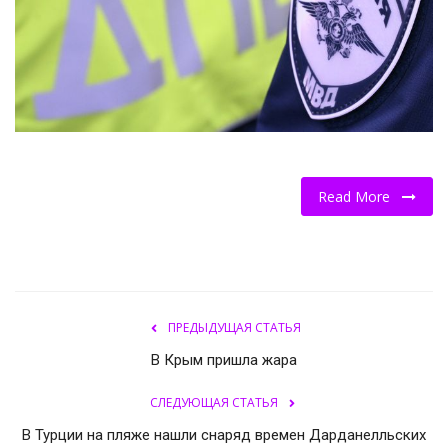
НОВОСТИ КОЛЛЕДЖ TV
КОЛЛЕДЖ ДЕНЬ ЗА ДНЕМ
ГОСТЬ В СТУДИИ
Фотогалерея
Read More
ГОРОДСКИЕ НОВОСТИ
РОССИЙСКИЕ КАНАЛЫ
ПРЕДЫДУЩАЯ СТАТЬЯ
ПРОФЕССИОНАЛИТЕТ
В Крым пришла жара
Колледж - FM
СЛЕДУЮЩАЯ СТАТЬЯ
В Турции на пляже нашли снаряд времен Дарданелльских
ОБРАЗОВАНИЕ