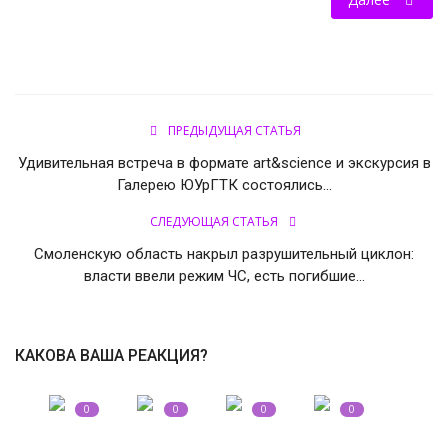
СВО
КИНО
ПРЕДЫДУЩАЯ СТАТЬЯ
Конкурсы
Удивительная встреча в формате art&science и экскурсия в
Галерею ЮУрГТК состоялись...
СПОРТ
СЛЕДУЮЩАЯ СТАТЬЯ
ПОЛИТИКА
Смоленскую область накрыл разрушительный циклон:
власти ввели режим ЧС, есть погибшие...
Погода
ЗДОРОВЬЕ
КАКОВА ВАША РЕАКЦИЯ?
АНОНСЫ
0
0
0
0