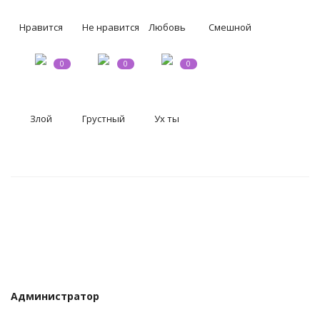
КУЛЬТУРА
Нравится
Не нравится
Любовь
Смешной
ИСТОРИЯ
0
0
0
НАГРАДЫ
Интересное
Злой
Грустный
Ух ты
НАУКА
Администратор