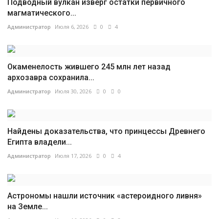
Подводный вулкан изверг остатки первичного
магматического...
Администратор
Июля 6, 2026
0
4
Окаменелость жившего 245 млн лет назад
архозавра сохранила...
Администратор
Июля 30, 2026
0
0
Найдены доказательства, что принцессы Древнего
Египта владели...
Администратор
Июля 17, 2026
0
4
Астрономы нашли источник «астероидного ливня»
на Земле...