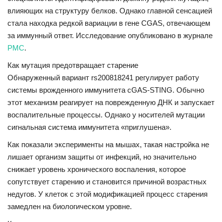
влияющих на структуру белков. Однако главной сенсацией
СВО
стала находка редкой вариации в гене CGAS, отвечающем
за иммунный ответ. Исследование опубликовано в журнале
КИНО
PMC
.
Как мутация предотвращает старение
Конкурсы
Обнаруженный вариант rs200818241 регулирует работу
системы врожденного иммунитета cGAS-STING. Обычно
СПОРТ
этот механизм реагирует на поврежденную ДНК и запускает
воспалительные процессы. Однако у носителей мутации
ПОЛИТИКА
сигнальная система иммунитета «приглушена».
Как показали эксперименты на мышах, такая настройка не
Погода
лишает организм защиты от инфекций, но значительно
снижает уровень хронического воспаления, которое
ЗДОРОВЬЕ
сопутствует старению и становится причиной возрастных
недугов. У клеток с этой модификацией процесс старения
АНОНСЫ
замедлен на биологическом уровне.