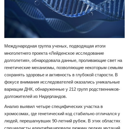
НОВОСТИ КОЛЛЕДЖ TV
КОЛЛЕДЖ ДЕНЬ ЗА ДНЕМ
ГОСТЬ В СТУДИИ
Международная группа ученых, подводящая итоги
Фотогалерея
многолетнего проекта «Лейденское исследование
долголетия», обнародовала данные, проливающие свет на
генетические механизмы, позволяющие некоторым семьям
ГОРОДСКИЕ НОВОСТИ
сохранять здоровье и активность в глубокой старости. В
фокусе внимания исследователей оказались уникальные
РОССИЙСКИЕ КАНАЛЫ
вариации ДНК, обнаруженные у 212 групп родственников-
долгожителей из Нидерландов.
ПРОФЕССИОНАЛИТЕТ
Анализ выявил четыре специфических участка в
Колледж - FM
хромосомах, где генетический код стабильно отличался у
людей, перешагнувших 90-летний рубеж. В этих областях
ОБРАЗОВАНИЕ
специалисты идентифицировали дюжину редких мутаций,