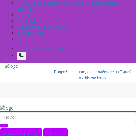
Южно-Уральский государственный технический
колледж
О Нас
Проекты
Приложение на телефон
Фотогалерея
Погода
Авторизоваться
/
Регистр
Подробнее о погоде в Челябинске на 7 дней
world-weather.ru
Авторизоваться
Регистр