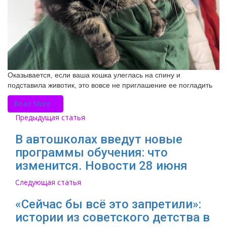
Оказывается, если ваша кошка улеглась на спину и
подставила животик, это вовсе не приглашение ее погладить
Read More
Предыдущая статья
В автошколах введут новые
программы обучения: что
изменится. Новости 28 июня
Следующая статья
«Сейчас бы всё это запретили»:
истории из советского детства в