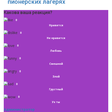
пионерских лагерях
Какова ваша реакция?
0
Нравится
0
Не нравится
0
Любовь
0
Смешной
0
Злой
0
Грустный
0
Ух ты
Администратор