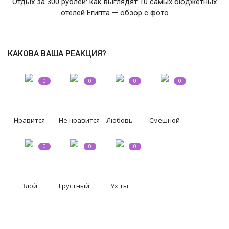
Отдых за 300 рублей: как выглядят 10 самых бюджетных
отелей Египта — обзор с фото
СВО
КИНО
КАКОВА ВАША РЕАКЦИЯ?
Конкурсы
0
0
0
0
СПОРТ
Нравится
Не нравится
Любовь
Смешной
ПОЛИТИКА
0
0
0
Погода
ЗДОРОВЬЕ
Злой
Грустный
Ух ты
АНОНСЫ