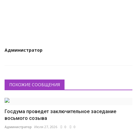
КУЛЬТУРА
ИСТОРИЯ
НАГРАДЫ
Интересное
Администратор
НАУКА
ПОХОЖИЕ СООБЩЕНИЯ
Госдума проведет заключительное заседание
восьмого созыва
Администратор
Июля 27, 2026
0
0