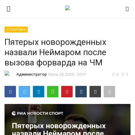
ПОЛИТИКА
Авторизоваться
Регистр
Пятерых новорожденных
назвали Неймаром после
Главная
вызова форварда на ЧМ
ПРИЁМНАЯ КАМПАНИЯ 2026
Администратор
Июнь 28, 2026 - 20:01
0
3
Южно-Уральский
государственный технический
колледж
Проекты
Приложение на телефон