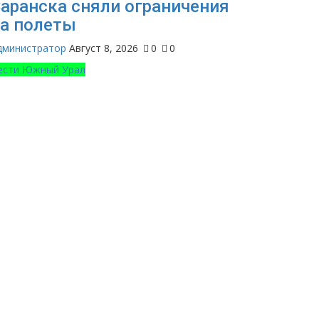
аранска сняли ограничения
а полеты
дминистратор
Август 8, 2026
0
0
ести Южный Урал