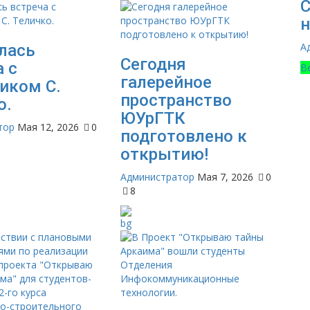
С
н
А
лась
Сегодня
а с
В
галерейное
иком С.
пространство
о.
ЮУрГТК
тор
Мая 12, 2026
0
подготовлено к
открытию!
Администратор
Мая 7, 2026
0
8