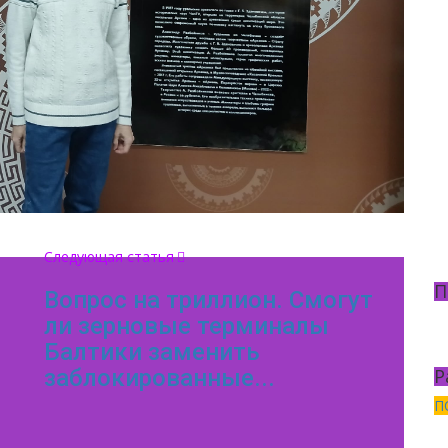
Следующая статья
П
Вопрос на триллион. Смогут
ли зерновые терминалы
Балтики заменить
Р
заблокированные...
П