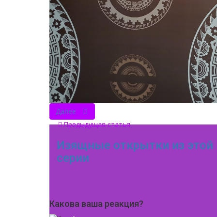
Далее
Предыдущая статья
Изящные открытки из этой
серии
Какова ваша реакция?