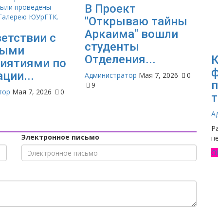
В Проект
"Открываю тайны
Аркаима" вошли
ветствии с
студенты
выми
Отделения...
иятиями по
ф
ции...
Администратор
Мая 7, 2026
0
п
9
тор
Мая 7, 2026
0
т
А
Р
Электронное письмо
п
О