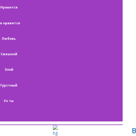
Нравится
е нравится
Любовь
Смешной
Злой
Грустный
Ух ты
В