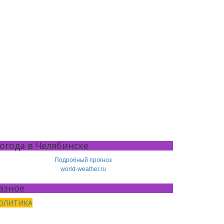
огода в Челябинске
Подробный прогноз
world-weather.ru
азное
ОЛИТИКА