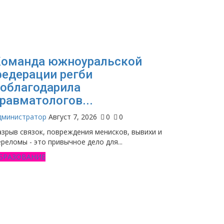
Команда южноуральской
едерации регби
облагодарила
равматологов...
дминистратор
Август 7, 2026
0
0
азрыв связок, повреждения менисков, вывихи и
ереломы - это привычное дело для...
БРАЗОВАНИЕ