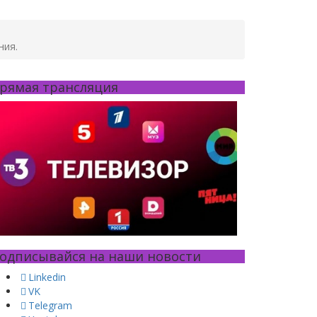
ния.
рямая трансляция
одписывайся на наши новости
Linkedin
VK
Telegram