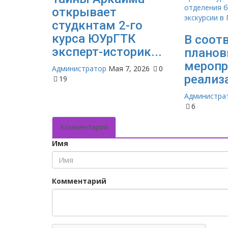
открывает
студкнтам 2-го
курса ЮУрГТК
В соот
эксперт-историк...
плано
меропр
Администратор
Мая 7, 2026
0
реализа
19
Администра
6
Комментарии
Имя
Комментарий