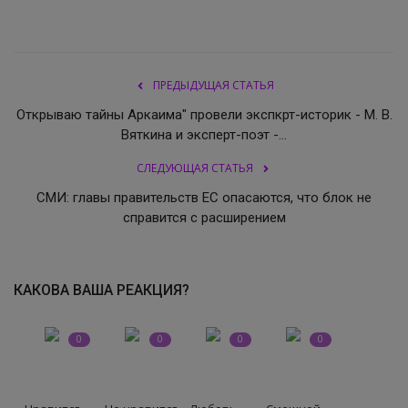
СВО
КИНО
ПРЕДЫДУЩАЯ СТАТЬЯ
Открываю тайны Аркаима" провели экспкрт-историк - М. В.
Конкурсы
Вяткина и эксперт-поэт -...
СЛЕДУЮЩАЯ СТАТЬЯ
СПОРТ
СМИ: главы правительств ЕС опасаются, что блок не
справится с расширением
ПОЛИТИКА
Погода
КАКОВА ВАША РЕАКЦИЯ?
ЗДОРОВЬЕ
0
0
0
0
АНОНСЫ