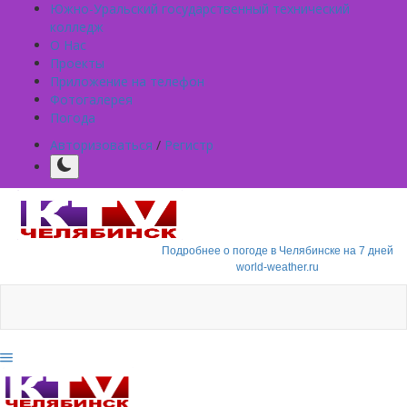
Южно-Уральский государственный технический
колледж
О Нас
Проекты
Приложение на телефон
Фотогалерея
Погода
Авторизоваться
/
Регистр
Подробнее о погоде в Челябинске на 7 дней
world-weather.ru