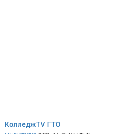
КолледжTV ГТО