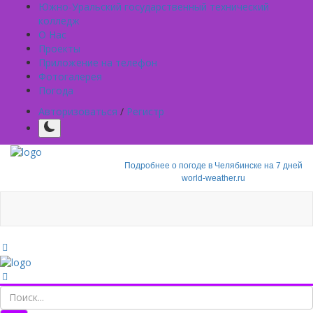
Южно-Уральский государственный технический
колледж
О Нас
Проекты
Приложение на телефон
Фотогалерея
Погода
Авторизоваться
/
Регистр
Подробнее о погоде в Челябинске на 7 дней
world-weather.ru