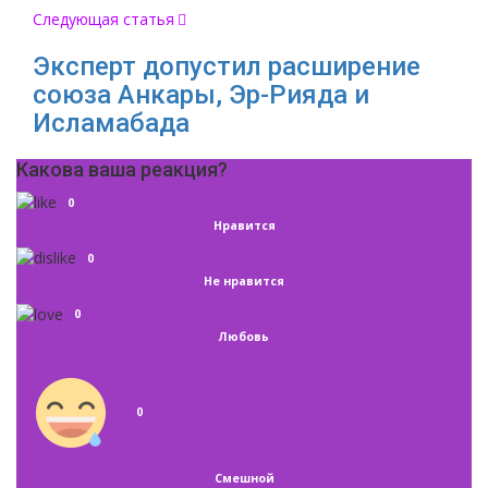
Следующая статья
Эксперт допустил расширение
союза Анкары, Эр-Рияда и
Исламабада
Какова ваша реакция?
0
Нравится
0
Не нравится
0
Любовь
0
Смешной