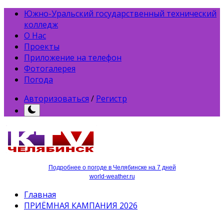
Южно-Уральский государственный технический
колледж
О Нас
Проекты
Приложение на телефон
Фотогалерея
Погода
Авторизоваться
/
Регистр
Подробнее о погоде в Челябинске на 7 дней
world-weather.ru
Главная
ПРИЁМНАЯ КАМПАНИЯ 2026