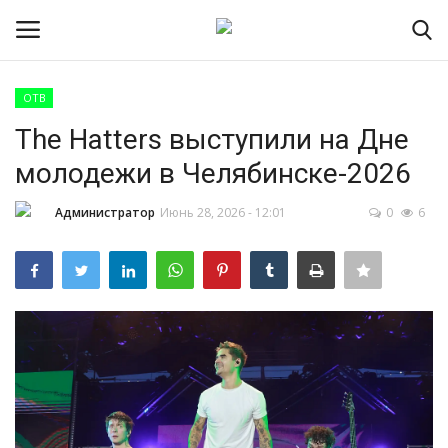
ОТВ
Авторизоваться
Регистр
The Hatters выступили на Дне
молодежи в Челябинске-2026
Главная
Администратор
Июнь 28, 2026 - 12:01
0
6
ПРИЁМНАЯ КАМПАНИЯ 2026
Южно-Уральский
государственный технический
колледж
Проекты
Приложение на телефон