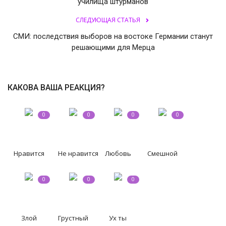
училища штурманов
СЛЕДУЮЩАЯ СТАТЬЯ
СВО
СМИ: последствия выборов на востоке Германии станут
КИНО
решающими для Мерца
Конкурсы
КАКОВА ВАША РЕАКЦИЯ?
СПОРТ
0
0
0
0
ПОЛИТИКА
Погода
Нравится
Не нравится
Любовь
Смешной
ЗДОРОВЬЕ
0
0
0
АНОНСЫ
Злой
Грустный
Ух ты